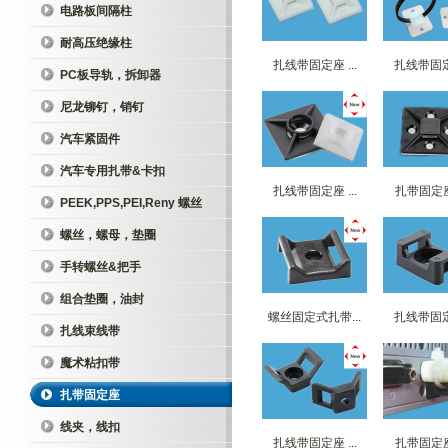
电路板间隔柱
耐高压绝缘柱
扎线带固定座 ...
扎线带固定座
PC板导轨，拆卸器
尼龙铆钉，销钉
汽车紧固件
汽车专用扎带&卡扣
扎线带固定座 ...
扎带固定座 
PEEK,PPS,PEI,Reny 螺丝
螺丝，螺母，垫圈
手转螺丝&把手
组合垫圈，油封
螺丝固定式扎带...
扎线带固定座
扎线束线带
魔术粘扣带
扎带固定座
线夹，线扣
扎线带固定座 ...
扎带固定座 