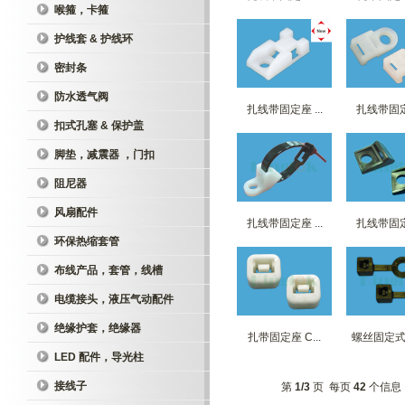
喉箍，卡箍
护线套 & 护线环
密封条
防水透气阀
扎线带固定座 ...
扎线带固定座
扣式孔塞 & 保护盖
脚垫，减震器 ，门扣
阻尼器
风扇配件
扎线带固定座 ...
扎线带固定座
环保热缩套管
布线产品，套管，线槽
电缆接头，液压气动配件
绝缘护套，绝缘器
扎带固定座 C...
螺丝固定式扎
LED 配件，导光柱
接线子
第
1/3
页 每页
42
个信息