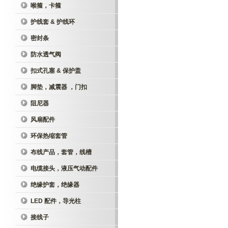
喉箍，卡箍
护线套 & 护线环
密封条
防水透气阀
扣式孔塞 & 保护盖
脚垫，减震器 ，门扣
阻尼器
风扇配件
环保热缩套管
布线产品，套管，线槽
电缆接头，液压气动配件
绝缘护套，绝缘器
LED 配件，导光柱
接线子