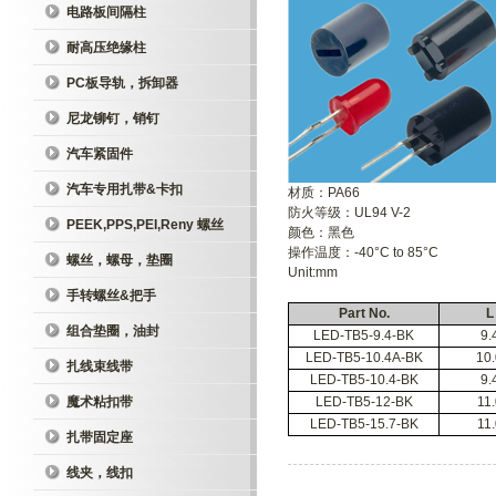
电路板间隔柱
耐高压绝缘柱
PC板导轨，拆卸器
尼龙铆钉，销钉
汽车紧固件
汽车专用扎带&卡扣
材质：PA66
防火等级：UL94 V-2
PEEK,PPS,PEI,Reny 螺丝
颜色：黑色
操作温度：-40°C to 85°C
螺丝，螺母，垫圈
Unit:mm
手转螺丝&把手
Part No.
L
组合垫圈，油封
LED-TB5-9.4-BK
9.
LED-TB5-10.4A-BK
10.
扎线束线带
LED-TB5-10.4-BK
9.
魔术粘扣带
LED-TB5-12-BK
11.
LED-TB5-15.7-BK
11.
扎带固定座
线夹，线扣