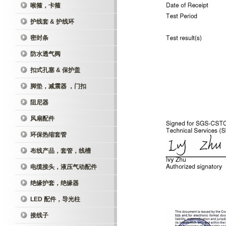
喉箍，卡箍
护线套 & 护线环
密封条
防水透气阀
扣式孔塞 & 保护盖
脚垫，减震器 ，门扣
阻尼器
风扇配件
环保热缩套管
布线产品，套管，线槽
电缆接头，液压气动配件
绝缘护套，绝缘器
LED 配件，导光柱
接线子