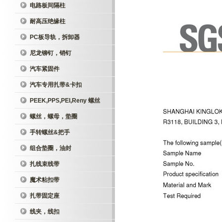
电路板间隔柱
耐高压绝缘柱
PC板导轨，拆卸器
尼龙铆钉，销钉
汽车紧固件
汽车专用扎带&卡扣
PEEK,PPS,PEI,Reny 螺丝
螺丝，螺母，垫圈
手转螺丝&把手
组合垫圈，油封
扎线束线带
魔术粘扣带
扎带固定座
线夹，线扣